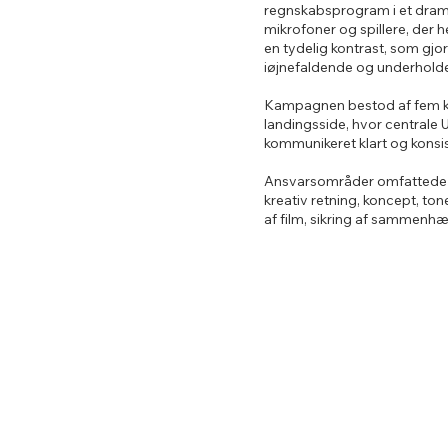
regnskabsprogram i et dram
mikrofoner og spillere, der h
en tydelig kontrast, som gjo
iøjnefaldende og underhold
Kampagnen bestod af fem kor
landingsside, hvor centrale 
kommunikeret klart og konsis
Ansvarsområder omfattede ud
kreativ retning, koncept, ton
af film, sikring af sammenhæ