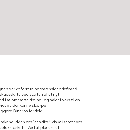
en var et forretningsmæssigt brief med
kabsskifte ved starten af et nyt
 i at omsætte timing- og salgsfokus til en
 koncept, der kunne skærpe
gøre Dineros fordele.
mkring idéen om “et skifte”, visualiseret som
boldklubskifte. Ved at placere et