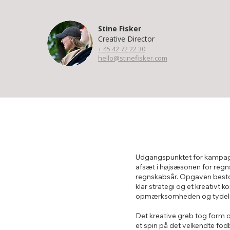
Stine Fisker
Creative Director
+ 45 ​​42 72 22 30​
hello@stinefisker.com
Udgangspunktet for kampagn
afsæt i højsæsonen for regns
regnskabsår. Opgaven bestod
klar strategi og et kreativt
opmærksomheden og tydelig
Det kreative greb tog form o
et spin på det velkendte fod