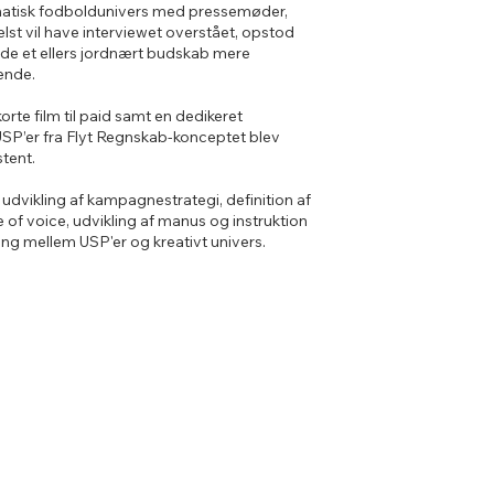
atisk fodboldunivers med pressemøder,
elst vil have interviewet overstået, opstod
rde et ellers jordnært budskab mere
ende.
te film til paid samt en dedikeret
USP’er fra Flyt Regnskab-konceptet blev
tent.
vikling af kampagnestrategi, definition af
e of voice, udvikling af manus og instruktion
ng mellem USP'er og kreativt univers.